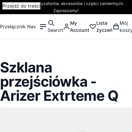
Hurtownia waporyzatorów, akcesoriów i części zamiennych.
Przejdź do treści
Zapraszamy!
My
Lista
Mój
Przełącznik Nav
Search
Account
życzeń
kosz
Szklana
przejściówka -
Arizer Extrteme Q