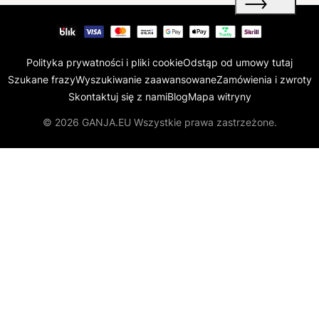
Polityka prywatności i pliki cookie
Odstąp od umowy tutaj
Szukane frazy
Wyszukiwanie zaawansowane
Zamówienia i zwroty
Skontaktuj się z nami
Blog
Mapa witryny
© 2026 GANJA.EU Wszystkie prawa zastrzeżone.