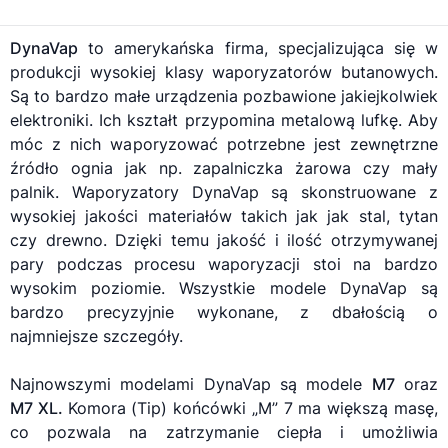
DynaVap
to amerykańska firma, specjalizująca się w
produkcji wysokiej klasy
waporyzatorów
butanowych.
Są to bardzo małe urządzenia pozbawione jakiejkolwiek
elektroniki. Ich kształt przypomina metalową lufkę. Aby
móc z nich waporyzować potrzebne jest zewnętrzne
źródło ognia jak np. zapalniczka żarowa czy mały
palnik.
Waporyzatory
DynaVap są skonstruowane z
wysokiej jakości materiałów takich jak jak stal, tytan
czy drewno. Dzięki temu jakość i ilość otrzymywanej
pary podczas procesu
waporyzacji
stoi na bardzo
wysokim poziomie. Wszystkie modele DynaVap są
bardzo precyzyjnie wykonane, z dbałością o
najmniejsze szczegóły.
Najnowszymi modelami DynaVap są modele
M7
oraz
M7 XL.
Komora (Tip) końcówki „M” 7 ma większą masę,
co pozwala na zatrzymanie ciepła i umożliwia