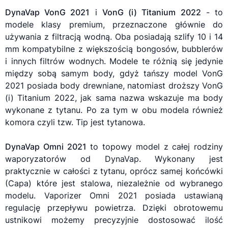
DynaVap VonG 2021
i
VonG (i) Titanium 2022
- to
modele klasy premium, przeznaczone głównie do
używania z filtracją wodną. Oba posiadają szlify 10 i 14
mm kompatybilne z większością bongosów, bubblerów
i innych filtrów wodnych. Modele te różnią się jedynie
między sobą samym body, gdyż tańszy model VonG
2021 posiada body drewniane, natomiast droższy VonG
(i) Titanium 2022, jak sama nazwa wskazuje ma body
wykonane z tytanu. Po za tym w obu modela również
komora czyli tzw. Tip jest tytanowa.
DynaVap Omni 2021
to topowy model z całej rodziny
waporyzatorów
od DynaVap. Wykonany jest
praktycznie w całości z tytanu, oprócz samej końcówki
(Capa) które jest stalowa, niezależnie od wybranego
modelu.
Vaporizer
Omni 2021 posiada ustawianą
regulację przepływu powietrza. Dzięki obrotowemu
ustnikowi możemy precyzyjnie dostosować ilość