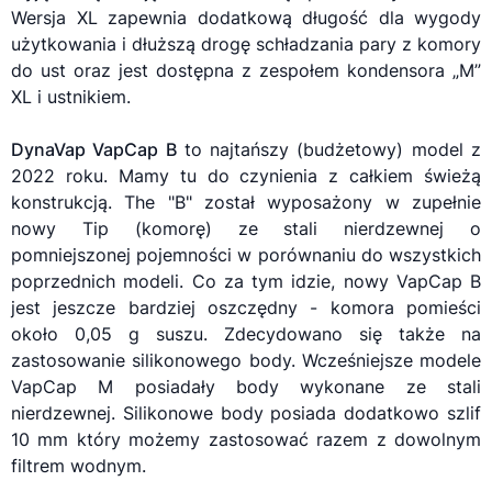
Wersja XL zapewnia dodatkową długość dla wygody
użytkowania i dłuższą drogę schładzania pary z komory
do ust oraz jest dostępna z zespołem kondensora „M”
XL i ustnikiem.
DynaVap VapCap B
to najtańszy (budżetowy) model z
2022 roku. Mamy tu do czynienia z całkiem świeżą
konstrukcją. The "B" został wyposażony w zupełnie
nowy Tip (komorę) ze stali nierdzewnej o
pomniejszonej pojemności w porównaniu do wszystkich
poprzednich modeli. Co za tym idzie, nowy VapCap B
jest jeszcze bardziej oszczędny - komora pomieści
około 0,05 g suszu. Zdecydowano się także na
zastosowanie silikonowego body. Wcześniejsze modele
VapCap M posiadały body wykonane ze stali
nierdzewnej. Silikonowe body posiada dodatkowo szlif
10 mm który możemy zastosować razem z dowolnym
filtrem wodnym.