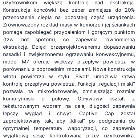
użytkownikom większą kontrolę nad ekstrakcją.
Konstrukcja końcówki bez żeber zmniejsza do 20%
przenoszenie ciepła na pozostałą część urządzenia.
Zrównoważony rozkład masy w komorze i jej ściankach
pomaga zapobiegać przypaleniom i gorącym punktom
(tzw. hot spotom), co zapewnia równomierną
ekstrakcję. Dzięki przeprojektowanemu dopasowaniu
nasadki i zwiększonemu ogrzewaniu konwekcyjnemu,
model M7 oferuje większy przepływ powietrza w
porównaniu z poprzednimi modelami. Nowa konstrukcja
wlotu powietrza w stylu „Pivot” umożliwia łatwą
kontrolę przepływu powietrza. Funkcja „regulacji miski”
pozwala na mikrodozowanie, zmniejszając rozmiar
komory/miski o połowę. Opływowy kształt z
teksturowanym wzorem na całej długości zapewnia
lepszy wygląd i chwyt. Captive Cap został
zaprojektowany tak, aby „klikał” po podgrzaniu do
optymalnej temperatury
waporyzacji
, co zapewnia
wyjątkową sesję kontrolowaną przez użytkownika.