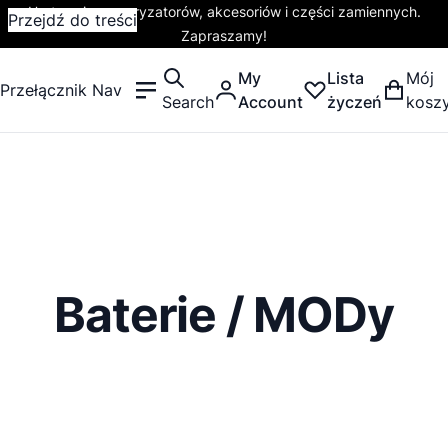
Hurtownia waporyzatorów, akcesoriów i części zamiennych.
Przejdź do treści
Zapraszamy!
My
Lista
Mój
Przełącznik Nav
Search
Account
życzeń
kosz
Baterie / MODy