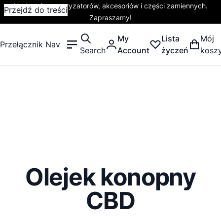
Hurtownia waporyzatorów, akcesoriów i części zamiennych.
Przejdź do treści
Zapraszamy!
My
Lista
Mój
Przełącznik Nav
Search
Account
życzeń
kosz
Olejek konopny
CBD