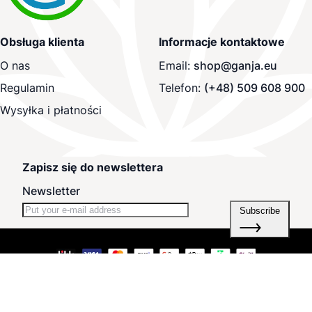
Obsługa klienta
Informacje kontaktowe
O nas
Email:
shop@ganja.eu
Regulamin
Telefon:
(+48) 509 608 900
Wysyłka i płatności
Zapisz się do newslettera
Newsletter
Subscribe
Polityka prywatności i pliki cookie
Odstąp od umowy tutaj
Szukane frazy
Wyszukiwanie zaawansowane
Zamówienia i zwroty