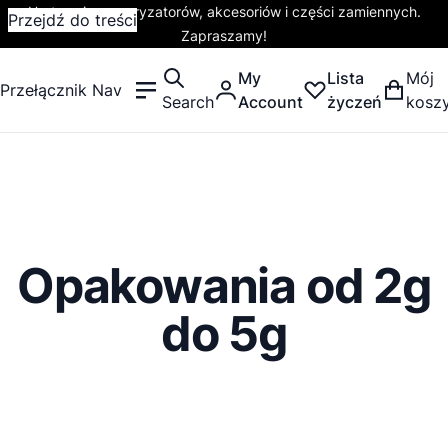
Hurtownia waporyzatorów, akcesoriów i części zamiennych.
Przejdź do treści
Zapraszamy!
My
Lista
Mój
Przełącznik Nav
Search
Account
życzeń
kosz
Opakowania od 2g
do 5g