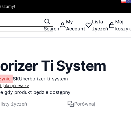
raszamy!
My
Lista
Mój
Search
Account
życzeń
koszyk
orizer Ti System
zynie
SKU
herborizer-ti-system
t jako pierwszy
e gdy produkt będzie dostępny
listy życzeń
Porównaj