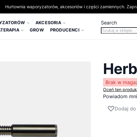
Hurtownia waporyzatorów, akcesoriów i części zamiennych. Zap
Search
RYZATORÓW
AKCESORIA
TERAPIA
GROW
PRODUCENCI
Herb
Brak w maga
Oceń ten produk
Powiadom mni
Dodaj do 