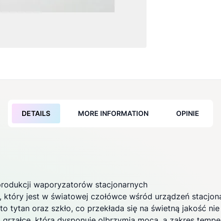
DETAILS
MORE INFORMATION
OPINIE
produkcji
waporyzatorów
stacjonarnych
, który jest w światowej czołówce wśród urządzeń stacjon
to tytan oraz szkło, co przekłada się na świetną jakość ni
j grzałce, która dysponuje olbrzymią mocą, a zakres tempe