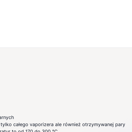
arnych
e tylko całego vaporizera ale również otrzymywanej pary
ratur to od 170 do 300 °C