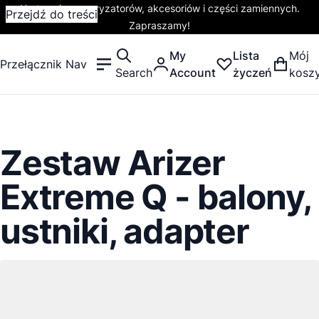
Hurtownia waporyzatorów, akcesoriów i części zamiennych.
Przejdź do treści
Zapraszamy!
My
Lista
Mój
Przełącznik Nav
Search
Account
życzeń
kosz
Zestaw Arizer
Extreme Q - balony,
ustniki, adapter