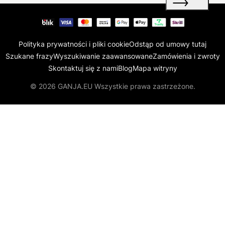
Polityka prywatności i pliki cookie
Odstąp od umowy tutaj
Szukane frazy
Wyszukiwanie zaawansowane
Zamówienia i zwroty
Skontaktuj się z nami
Blog
Mapa witryny
© 2026 GANJA.EU Wszystkie prawa zastrzeżone.