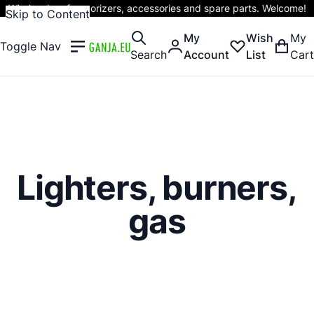
Wholesaler of vaporizers, accessories and spare parts. Welcome!
Skip to Content
My
Wish
My
Toggle Nav
Search
Account
List
Cart
Lighters, burners,
gas